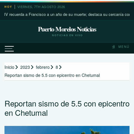
Saltar
VIERNES, 7TH AGOSTO 2026
HOY
al
cuerda a Francisco a un año de su muerte; destaca su cercanía con los más
contenido
Puerto Morelos Noticias
NOTICIAS EN VIVO
MENÚ
Inicio
2023
febrero
8
Reportan sismo de 5.5 con epicentro en Chetumal
Reportan sismo de 5.5 con epicentro
en Chetumal