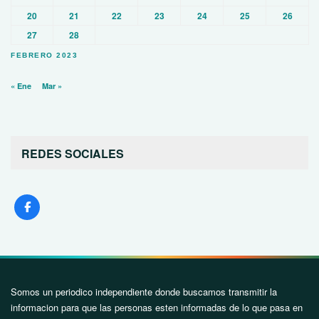
20
21
22
23
24
25
26
27
28
FEBRERO 2023
« Ene
Mar »
REDES SOCIALES
Somos un periodico independiente donde buscamos transmitir la
informacion para que las personas esten informadas de lo que pasa en