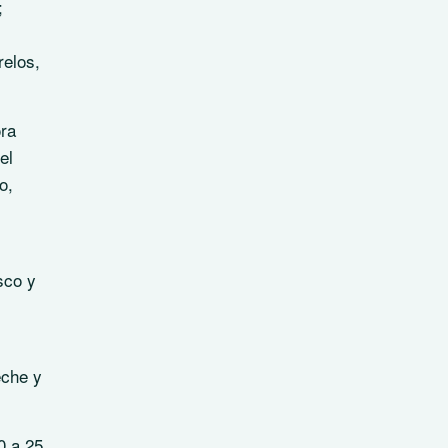
;
relos,
ora
el
o,
sco y
eche y
0 a 25