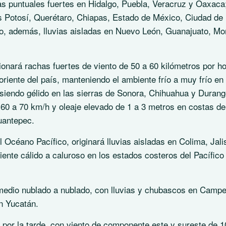
ias puntuales fuertes en Hidalgo, Puebla, Veracruz y Oaxaca
s Potosí, Querétaro, Chiapas, Estado de México, Ciudad de
, además, lluvias aisladas en Nuevo León, Guanajuato, Mo
ionará rachas fuertes de viento de 50 a 60 kilómetros por h
oriente del país, manteniendo el ambiente frío a muy frío en 
siendo gélido en las sierras de Sonora, Chihuahua y Durang
60 a 70 km/h y oleaje elevado de 1 a 3 metros en costas de
uantepec.
l Océano Pacífico, originará lluvias aisladas en Colima, Jali
nte cálido a caluroso en los estados costeros del Pacífico
á medio nublado a nublado, con lluvias y chubascos en Camp
n Yucatán.
 por la tarde, con viento de componente este y sureste de 1