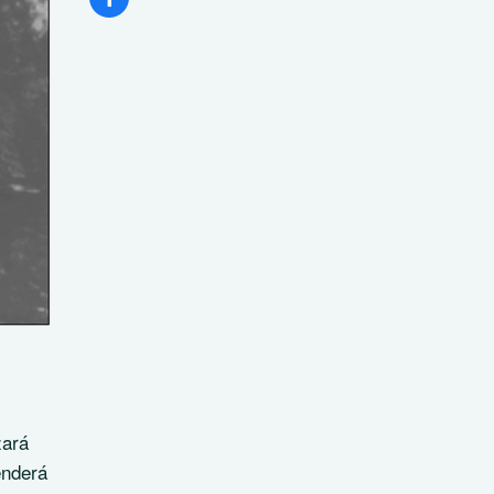
zará
enderá