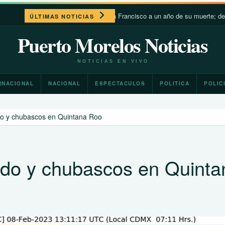
León XIV recuerda a Francisco a un año de su muerte; destaca su cer
ÚLTIMAS NOTICIAS
Puerto Morelos Noticias
NOTICIAS EN VIVO
RNACIONAL
NACIONAL
ESPECTACULOS
POLITICA
POLIC
ido y chubascos en Quintana Roo
lido y chubascos en Quinta