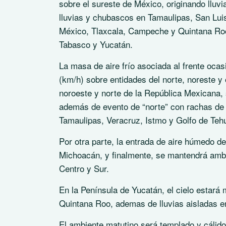
sobre el sureste de México, originando lluv
lluvias y chubascos en Tamaulipas, San Lui
México, Tlaxcala, Campeche y Quintana Roo
Tabasco y Yucatán.
La masa de aire frío asociada al frente ocas
(km/h) sobre entidades del norte, noreste y 
noroeste y norte de la República Mexicana, 
además de evento de “norte” con rachas de 
Tamaulipas, Veracruz, Istmo y Golfo de Teh
Por otra parte, la entrada de aire húmedo de
Michoacán, y finalmente, se mantendrá ambie
Centro y Sur.
En la Península de Yucatán, el cielo estar
Quintana Roo, ademas de lluvias aisladas e
El ambiente matutino será templado y cálido