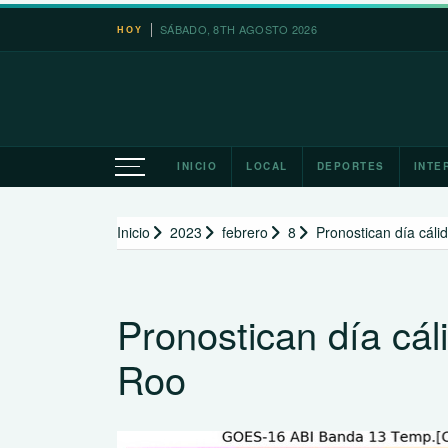
Saltar
SÁBADO, 8TH AGOSTO 2026
HOY
al
contenido
INICIO
LOCAL
DEPORTES
INTE
Inicio
2023
febrero
8
Pronostican día cál
Pronostican día cá
Roo