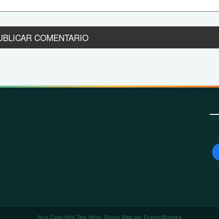
Your Copyright Text Here. Grace Mag por
Everestthemes