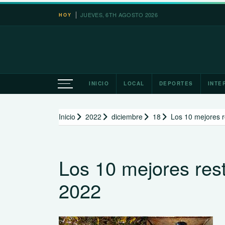
Saltar
JUEVES, 6TH AGOSTO 2026
HOY
al
contenido
INICIO
LOCAL
DEPORTES
INTE
Inicio
2022
diciembre
18
Los 10 mejores 
Los 10 mejores res
2022