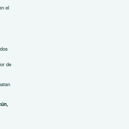
en el
odos
dor de
natan
cún,