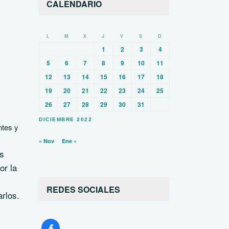
CALENDARIO
L
M
X
J
V
S
D
1
2
3
4
5
6
7
8
9
10
11
12
13
14
15
16
17
18
19
20
21
22
23
24
25
26
27
28
29
30
31
DICIEMBRE 2022
ntes y
« Nov
Ene »
es
or la
REDES SOCIALES
rlos.