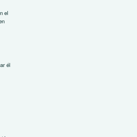
n el
en
ar él