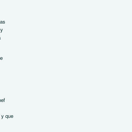
las
 y
á
de
hef
 y que