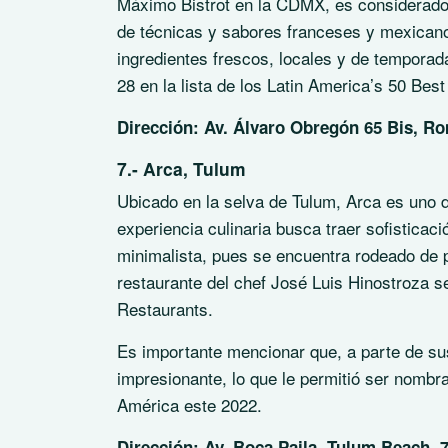
Máximo Bistrot en la CDMX, es considerado 
de técnicas y sabores franceses y mexicanos
ingredientes frescos, locales y de temporad
28 en la lista de los Latin America’s 50 Bes
Dirección: Av. Álvaro Obregón 65 Bis, R
7.- Arca, Tulum
Ubicado en la selva de Tulum, Arca es uno 
experiencia culinaria busca traer sofisticaci
minimalista, pues se encuentra rodeado de 
restaurante del chef José Luis Hinostroza s
Restaurants.
Es importante mencionar que, a parte de sus
impresionante, lo que le permitió ser nombr
América este 2022.
Dirección: Av. Boca Paila, Tulum Beach, 