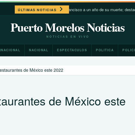
León XIV recuerda a Francisco a un año de su muerte; destaca su cercan
ÚLTIMAS NOTICIAS
Puerto Morelos Noticias
NOTICIAS EN VIVO
RNACIONAL
NACIONAL
ESPECTACULOS
POLITICA
POLIC
restaurantes de México este 2022
taurantes de México este