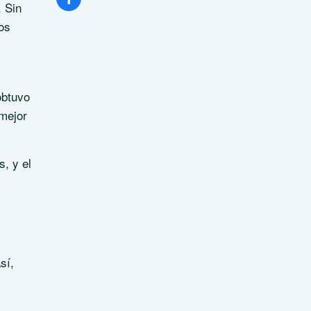
. Sin
os
obtuvo
 mejor
s, y el
sí,