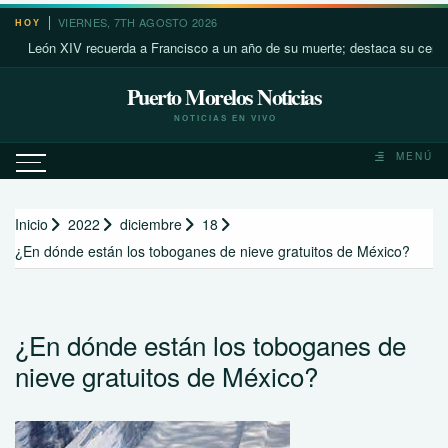
Saltar
VIERNES, 7TH AGOSTO 2026
HOY
al
León XIV recuerda a Francisco a un año de su muerte; destaca su cercanía 
contenido
Puerto Morelos Noticias
NOTICIAS EN VIVO
MENÚ
Inicio
2022
diciembre
18
¿En dónde están los toboganes de nieve gratuitos de México?
¿En dónde están los toboganes de
nieve gratuitos de México?