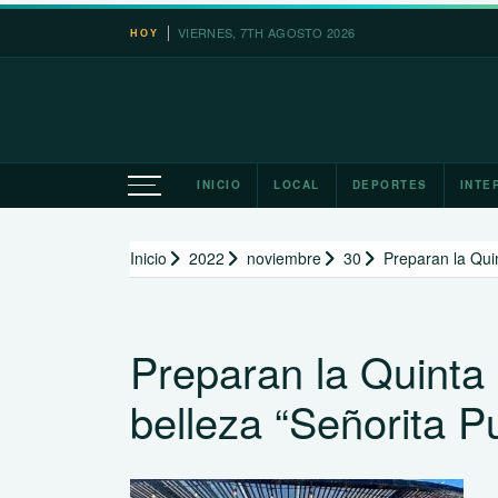
Saltar
VIERNES, 7TH AGOSTO 2026
HOY
al
contenido
INICIO
LOCAL
DEPORTES
INTE
Inicio
2022
noviembre
30
Preparan la Qui
Preparan la Quinta
belleza “Señorita P