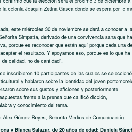
 confirmó que la elección será el próximo 3 de diciembre a 
de la colonia Joaquín Zetina Gasca donde se espera por lo 
ada, este miércoles 30 de noviembre se dará a conocer a l
a Señorita Simpatía, derivado de una convivencia sana que h
tiva, porque es reconocer que están aquí porque cada una d
 aceptar el resultado. Y apoyamos eso, porque es lo que ha
 de calidad, no de cantidad”.
se inscribieron 10 participantes de las cuales se seleccionó
ticultural y hablaron sobre la identidad del joven portomorel
versaron sobre sus gustos y aficiones y posteriormente
espuestas frente a la prensa que calificó dicción,
alabra y conocimiento del tema.
nto a Alex Gómez Reyes, Señorita Medios de Comunicación.
na y Blanca Salazar, de 20 años de edad; Daniela Sánc