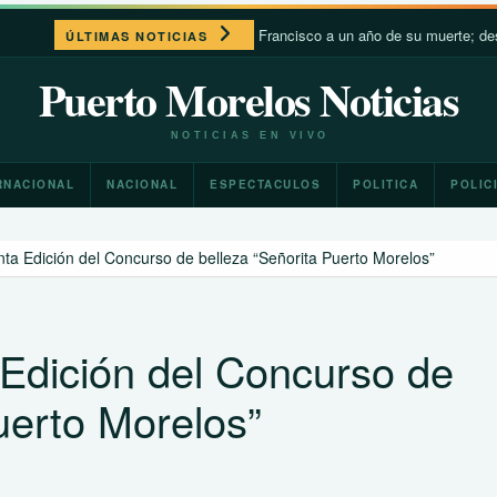
León XIV recuerda a Francisco a un año de su muerte; destaca su 
ÚLTIMAS NOTICIAS
Puerto Morelos Noticias
NOTICIAS EN VIVO
RNACIONAL
NACIONAL
ESPECTACULOS
POLITICA
POLIC
nta Edición del Concurso de belleza “Señorita Puerto Morelos”
 Edición del Concurso de
uerto Morelos”