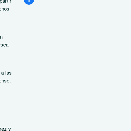
partir
menos
a
an
esea
 a las
ense,
hez y