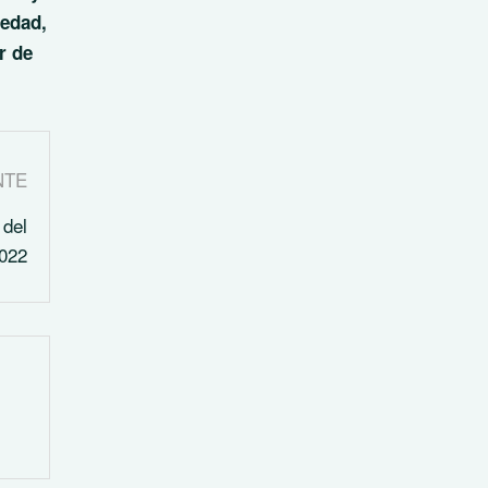
 edad,
r de
NTE
 del
2022