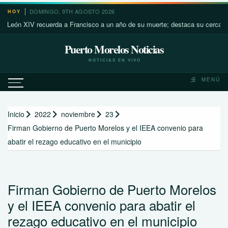
Saltar
DOMINGO, 9TH AGOSTO 2026
HOY
al
n XIV recuerda a Francisco a un año de su muerte; destaca su cercanía con 
contenido
Puerto Morelos Noticias
NOTICIAS EN VIVO
MENÚ
Inicio
2022
noviembre
23
Firman Gobierno de Puerto Morelos y el IEEA convenio para
abatir el rezago educativo en el municipio
Firman Gobierno de Puerto Morelos
y el IEEA convenio para abatir el
rezago educativo en el municipio