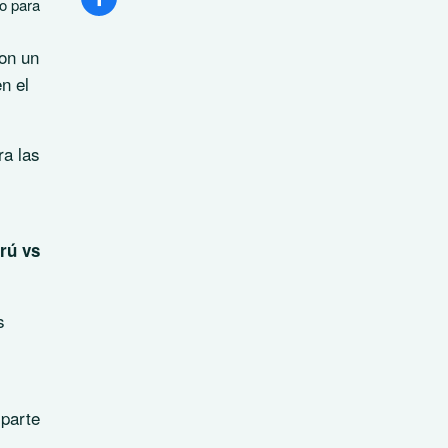
io para
con un
n el
ra las
rú vs
s
 parte