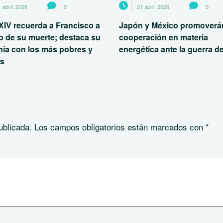
 abril, 2026
0
21 abril, 2026
0
XIV recuerda a Francisco a
Japón y México promoverán
o de su muerte; destaca su
cooperación en materia
nía con los más pobres y
energética ante la guerra de
es
ublicada.
Los campos obligatorios están marcados con
*