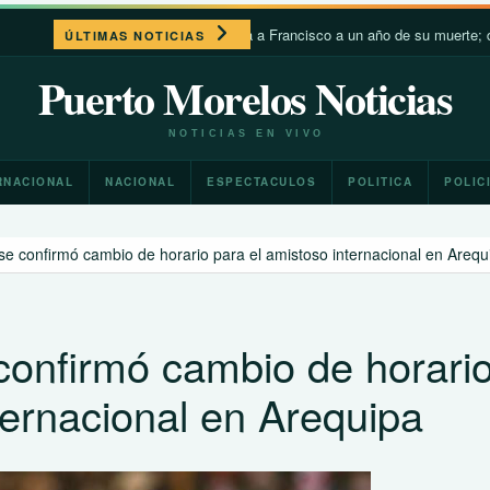
León XIV recuerda a Francisco a un año de su muerte; destaca su 
ÚLTIMAS NOTICIAS
Puerto Morelos Noticias
NOTICIAS EN VIVO
RNACIONAL
NACIONAL
ESPECTACULOS
POLITICA
POLIC
 se confirmó cambio de horario para el amistoso internacional en Arequ
 confirmó cambio de horari
ternacional en Arequipa