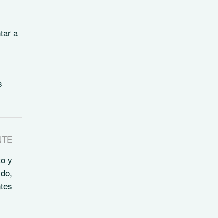
tar a
s
NTE
to y
ldo,
ntes