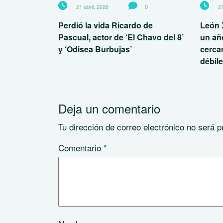
21 abril, 2026
0
21
Perdió la vida Ricardo de
León 
Pascual, actor de ‘El Chavo del 8’
un añ
y ‘Odisea Burbujas’
cerca
débil
Deja un comentario
Tu dirección de correo electrónico no será p
Comentario
*