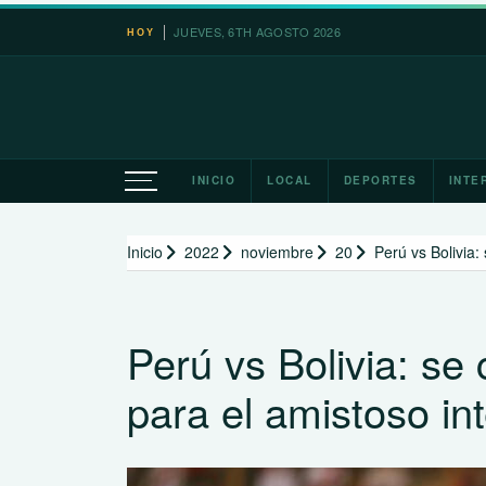
Saltar
JUEVES, 6TH AGOSTO 2026
HOY
al
contenido
INICIO
LOCAL
DEPORTES
INTE
Inicio
2022
noviembre
20
Perú vs Bolivia:
Perú vs Bolivia: se
para el amistoso in