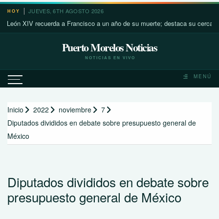
Saltar
JUEVES, 6TH AGOSTO 2026
HOY
al
n XIV recuerda a Francisco a un año de su muerte; destaca su cercanía con 
contenido
Puerto Morelos Noticias
NOTICIAS EN VIVO
MENÚ
Inicio
2022
noviembre
7
Diputados divididos en debate sobre presupuesto general de
México
Diputados divididos en debate sobre
presupuesto general de México