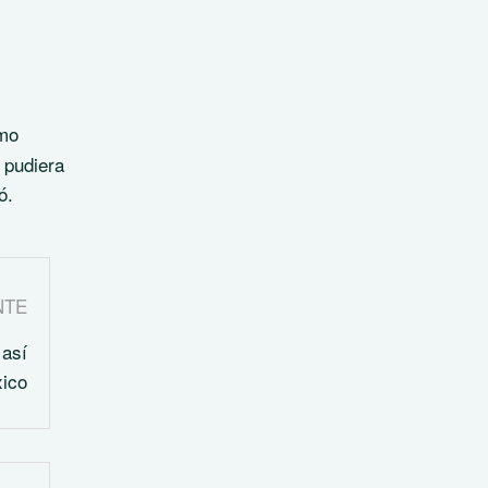
omo
 pudiera
ó.
NTE
 así
ico