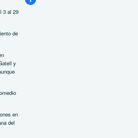
 3 al 29
ciento de
en
atell y
 aunque
omedio
iones en
ana del