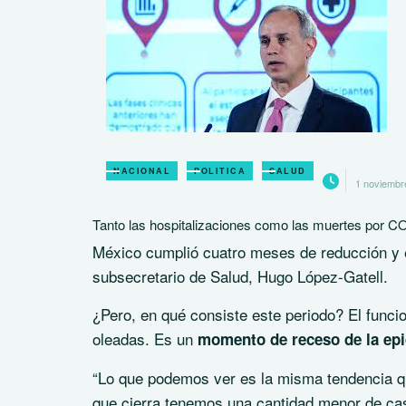
NACIONAL
POLITICA
SALUD
1 noviembr
Tanto las hospitalizaciones como las muertes por C
México cumplió cuatro meses de reducción y e
subsecretario de Salud, Hugo López-Gatell.
¿Pero, en qué consiste este periodo? El funcion
oleadas. Es un
momento de receso de la ep
“Lo que podemos ver es la misma tendencia 
que cierra tenemos una cantidad menor de cas