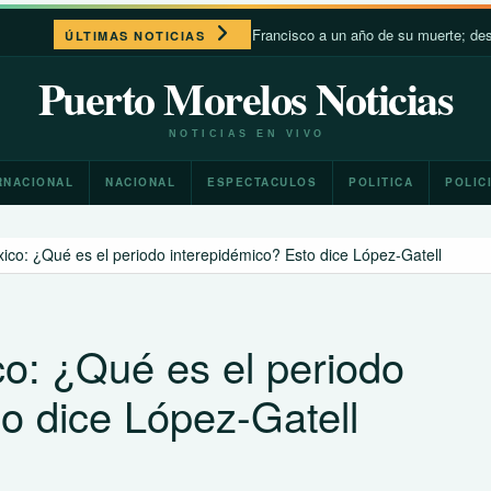
León XIV recuerda a Francisco a un año de su muerte; destaca su c
ÚLTIMAS NOTICIAS
Puerto Morelos Noticias
NOTICIAS EN VIVO
RNACIONAL
NACIONAL
ESPECTACULOS
POLITICA
POLIC
co: ¿Qué es el periodo interepidémico? Esto dice López-Gatell
o: ¿Qué es el periodo
o dice López-Gatell