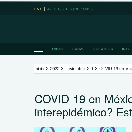
Saltar
JUEVES, 6TH AGOSTO 2026
HOY
al
contenido
INICIO
LOCAL
DEPORTES
INTE
Inicio
2022
noviembre
1
COVID-19 en Méxi
COVID-19 en Méxic
interepidémico? Est