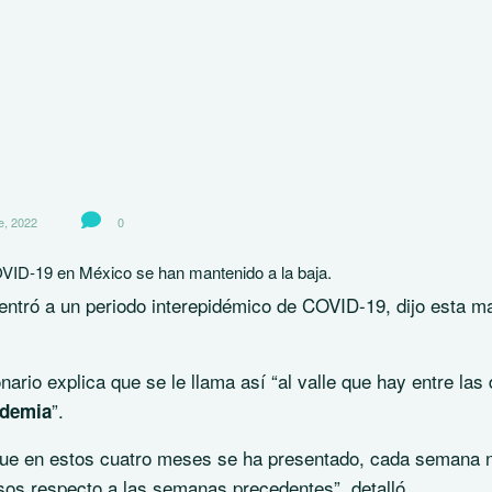
e, 2022
0
OVID-19 en México se han mantenido a la baja.
ntró a un periodo interepidémico de COVID-19, dijo esta m
ario explica que se le llama así “al valle que hay entre las 
”.
idemia
que en estos cuatro meses se ha presentado, cada semana 
os respecto a las semanas precedentes”, detalló.