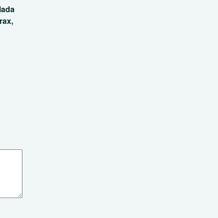
lada
rax,