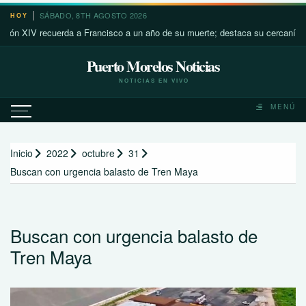
Saltar
SÁBADO, 8TH AGOSTO 2026
HOY
al
V recuerda a Francisco a un año de su muerte; destaca su cercanía con los
contenido
Puerto Morelos Noticias
NOTICIAS EN VIVO
MENÚ
Inicio
2022
octubre
31
Buscan con urgencia balasto de Tren Maya
Buscan con urgencia balasto de
Tren Maya