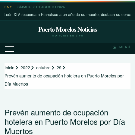
Saltar
SÁBADO, 8TH AGOSTO 2026
HOY
al
 XIV recuerda a Francisco a un año de su muerte; destaca su cercanía con l
contenido
Puerto Morelos Noticias
NOTICIAS EN VIVO
MENÚ
Inicio
2022
octubre
29
Prevén aumento de ocupación hotelera en Puerto Morelos por
Día Muertos
Prevén aumento de ocupación
hotelera en Puerto Morelos por Día
Muertos