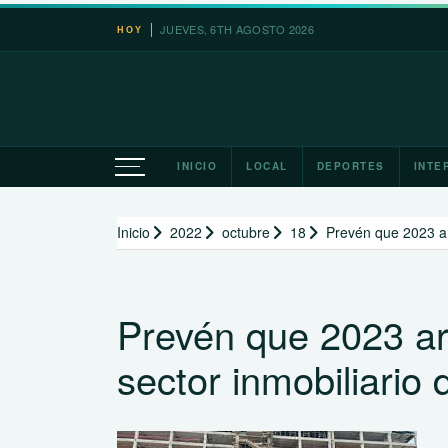
Saltar
JUEVES, 6TH AGOSTO 2026
HOY
al
contenido
INICIO
LOCAL
DEPORTES
INTE
Inicio
2022
octubre
18
Prevén que 2023 ar
Prevén que 2023 ar
sector inmobiliario