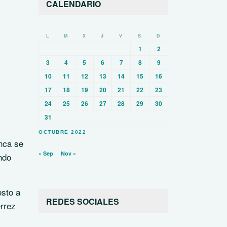
CALENDARIO
L
M
X
J
V
S
D
1
2
3
4
5
6
7
8
9
10
11
12
13
14
15
16
17
18
19
20
21
22
23
24
25
26
27
28
29
30
31
OCTUBRE 2022
unca se
« Sep
Nov »
ndo
esto a
REDES SOCIALES
érrez