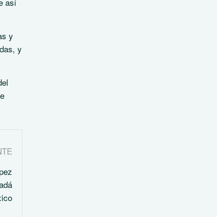
e así
as y
das, y
del
de
NTE
ópez
adá
xico