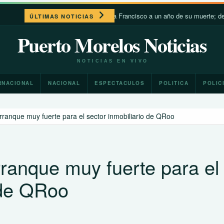
León XIV recuerda a Francisco a un año de su muerte; destaca s
ÚLTIMAS NOTICIAS
Puerto Morelos Noticias
NOTICIAS EN VIVO
RNACIONAL
NACIONAL
ESPECTACULOS
POLITICA
POLIC
ranque muy fuerte para el sector inmobiliario de QRoo
ranque muy fuerte para el
 de QRoo