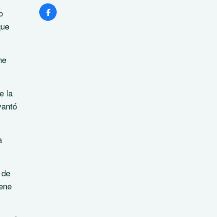
o
que
ne
e la
vantó
a
 de
iene