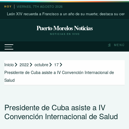
Saltar
VIERNES, 7TH AGOSTO 2026
HOY
al
ón XIV recuerda a Francisco a un año de su muerte; destaca su cercanía co
contenido
Puerto Morelos Noticias
NOTICIAS EN VIVO
MENÚ
Inicio
2022
octubre
17
Presidente de Cuba asiste a IV Convención Internacional de
Salud
Presidente de Cuba asiste a IV
Convención Internacional de Salud