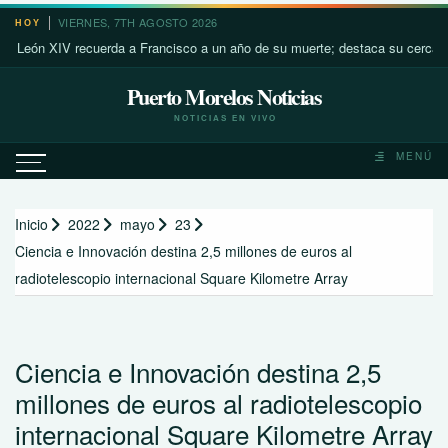
Saltar
VIERNES, 7TH AGOSTO 2026
HOY
al
n XIV recuerda a Francisco a un año de su muerte; destaca su cercanía con 
contenido
Puerto Morelos Noticias
NOTICIAS EN VIVO
MENÚ
Inicio
2022
mayo
23
Ciencia e Innovación destina 2,5 millones de euros al
radiotelescopio internacional Square Kilometre Array
Ciencia e Innovación destina 2,5
millones de euros al radiotelescopio
internacional Square Kilometre Array