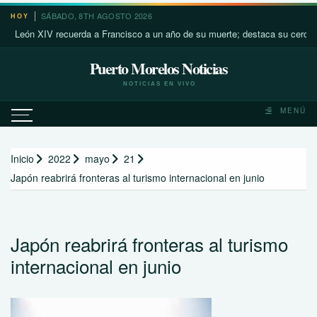
Saltar
SÁBADO, 8TH AGOSTO 2026
HOY
al
eón XIV recuerda a Francisco a un año de su muerte; destaca su cercanía co
contenido
Puerto Morelos Noticias
NOTICIAS EN VIVO
MENÚ
Inicio
2022
mayo
21
Japón reabrirá fronteras al turismo internacional en junio
Japón reabrirá fronteras al turismo
internacional en junio