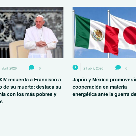
 abril, 2026
0
21 abril, 2026
0
XIV recuerda a Francisco a
Japón y México promoverán
o de su muerte; destaca su
cooperación en materia
nía con los más pobres y
energética ante la guerra de
es