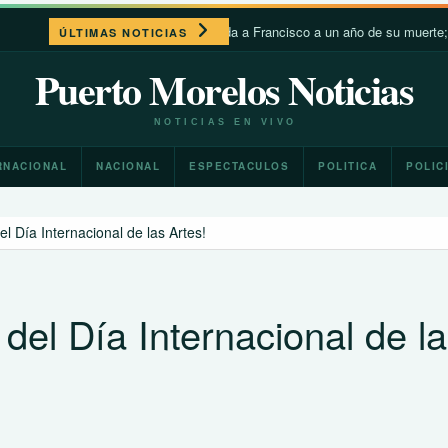
León XIV recuerda a Francisco a un año de su muerte; destac
ÚLTIMAS NOTICIAS
Puerto Morelos Noticias
NOTICIAS EN VIVO
RNACIONAL
NACIONAL
ESPECTACULOS
POLITICA
POLIC
l Día Internacional de las Artes!
del Día Internacional de l