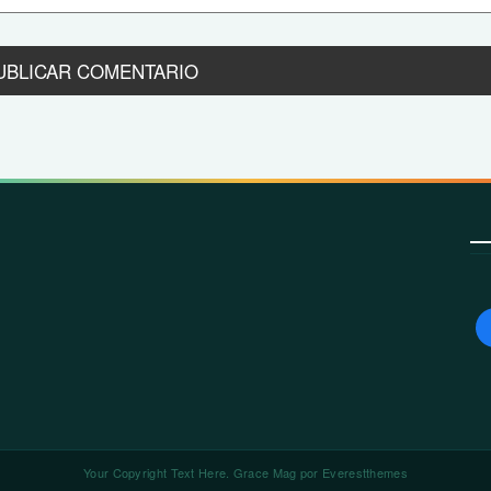
Your Copyright Text Here. Grace Mag por
Everestthemes