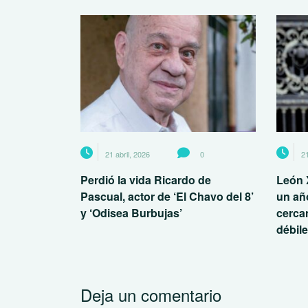
21 abril, 2026
0
21
Perdió la vida Ricardo de
León 
Pascual, actor de ‘El Chavo del 8’
un añ
y ‘Odisea Burbujas’
cerca
débil
Deja un comentario