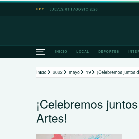
Saltar
JUEVES, 6TH AGOSTO 2026
HOY
al
contenido
INICIO
LOCAL
DEPORTES
INTE
Inicio
2022
mayo
19
¡Celebremos juntos de
¡Celebremos juntos 
Artes!