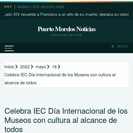
Saltar
SÁBADO, 8TH AGOSTO 2026
HOY
al
 XIV recuerda a Francisco a un año de su muerte; destaca su cercanía con 
contenido
Puerto Morelos Noticias
NOTICIAS EN VIVO
MENÚ
Inicio
2022
mayo
18
Celebra IEC Día Internacional de los Museos con cultura al
alcance de todos
Celebra IEC Día Internacional de los
Museos con cultura al alcance de
todos