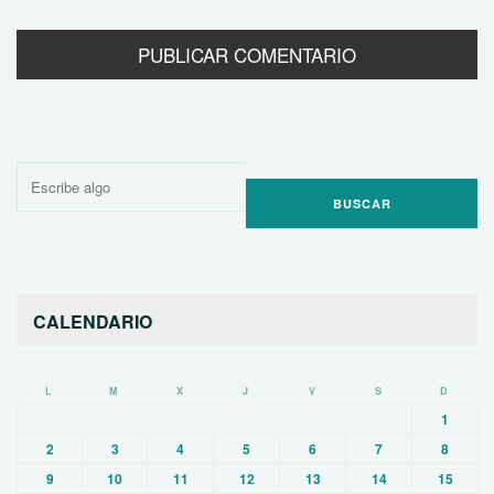
Buscar
por:
CALENDARIO
L
M
X
J
V
S
D
1
2
3
4
5
6
7
8
9
10
11
12
13
14
15