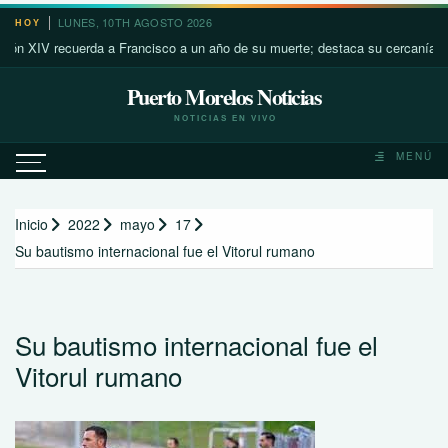
Saltar
LUNES, 10TH AGOSTO 2026
HOY
al
IV recuerda a Francisco a un año de su muerte; destaca su cercanía con lo
contenido
Puerto Morelos Noticias
NOTICIAS EN VIVO
MENÚ
Inicio
2022
mayo
17
Su bautismo internacional fue el Vitorul rumano
Su bautismo internacional fue el
Vitorul rumano