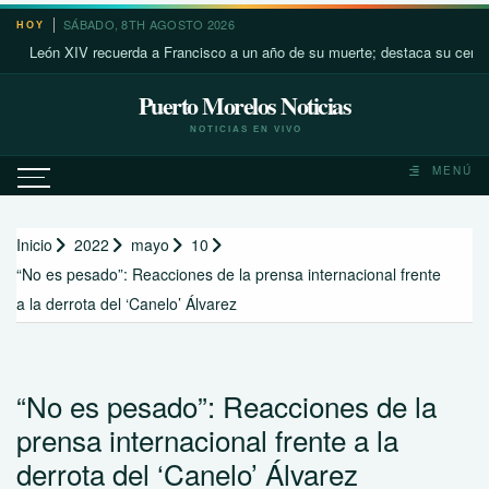
Saltar
SÁBADO, 8TH AGOSTO 2026
HOY
al
León XIV recuerda a Francisco a un año de su muerte; destaca su cercanía c
contenido
Puerto Morelos Noticias
NOTICIAS EN VIVO
MENÚ
Inicio
2022
mayo
10
“No es pesado”: Reacciones de la prensa internacional frente
a la derrota del ‘Canelo’ Álvarez
“No es pesado”: Reacciones de la
prensa internacional frente a la
derrota del ‘Canelo’ Álvarez