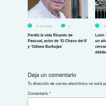
21 abril, 2026
0
21
Perdió la vida Ricardo de
León 
Pascual, actor de ‘El Chavo del 8’
un añ
y ‘Odisea Burbujas’
cerca
débil
Deja un comentario
Tu dirección de correo electrónico no será p
Comentario
*