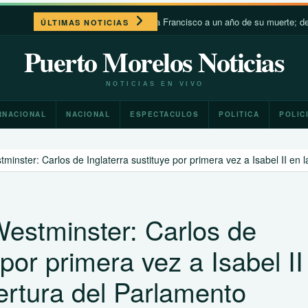
León XIV recuerda a Francisco a un año de su muerte; destaca su c
ÚLTIMAS NOTICIAS
Puerto Morelos Noticias
NOTICIAS EN VIVO
RNACIONAL
NACIONAL
ESPECTACULOS
POLITICA
POLIC
minster: Carlos de Inglaterra sustituye por primera vez a Isabel II en
Westminster: Carlos de
 por primera vez a Isabel II
ertura del Parlamento