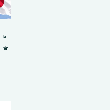
 la
 Irán