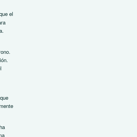
que el
ara
a.
rono.
ión.
l
 que
lmente
 ha
ma