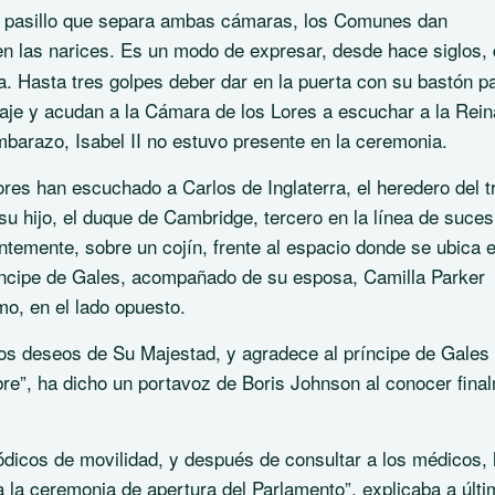
el pasillo que separa ambas cámaras, los Comunes dan
en las narices. Es un modo de expresar, desde hace siglos, 
 Hasta tres golpes deber dar en la puerta con su bastón p
aje y acudan a la Cámara de los Lores a escuchar a la Rein
barazo, Isabel II no estuvo presente en la ceremonia.
ores han escuchado a Carlos de Inglaterra, el heredero del t
u hijo, el duque de Cambridge, tercero en la línea de suces
ntemente, sobre un cojín, frente al espacio donde se ubica e
ríncipe de Gales, acompañado de su esposa, Camilla Parker
mo, en el lado opuesto.
los deseos de Su Majestad, y agradece al príncipe de Gales
re”, ha dicho un portavoz de Boris Johnson al conocer fina
dicos de movilidad, y después de consultar a los médicos,
 la ceremonia de apertura del Parlamento”, explicaba a últi