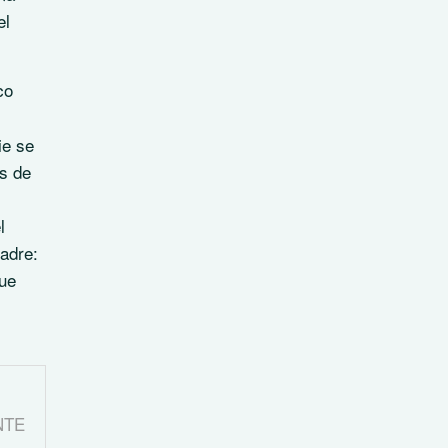
el
co
ie se
os de
l
adre:
que
NTE