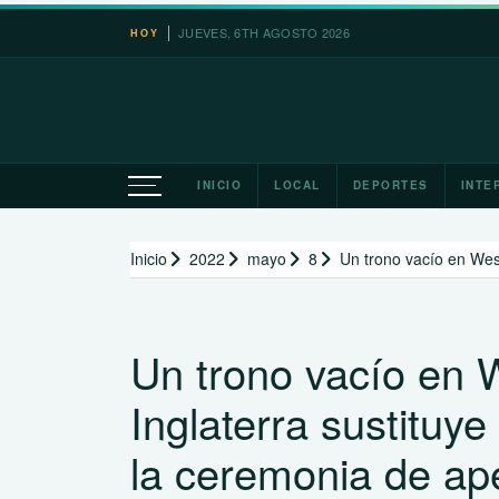
Saltar
JUEVES, 6TH AGOSTO 2026
HOY
al
contenido
INICIO
LOCAL
DEPORTES
INTE
Inicio
2022
mayo
8
Un trono vacío en West
Un trono vacío en 
Inglaterra sustituye
la ceremonia de ap