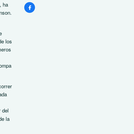
, ha
hnson.
e
de los
meros
pompa
correr
iada
r del
de la