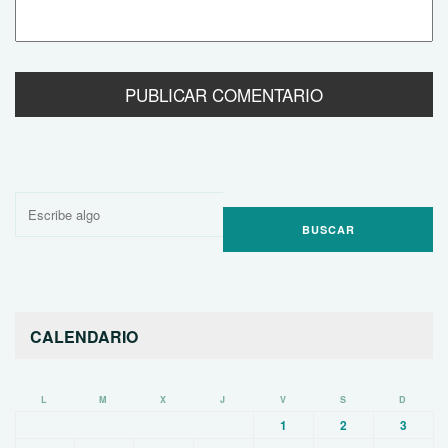
Buscar
por:
CALENDARIO
L
M
X
J
V
S
D
1
2
3