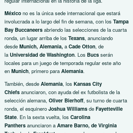
regular internacional en la historia de la liga.
no es la única sede internacional que estará
México
involucrada a lo largo del fin de semana, con los
Tampa
abriendo las selecciones de la cuarta
Bay Buccaneers
ronda, un lugar arriba de los
, anunciando
Texans
desde
a
, de
Munich, Alemania,
Cade Otton
la
. Los
serán
Universidad de Washington
Bucs
locales para un juego de temporada regular este año
en
, primero para
.
Munich
Alemania
También, desde
, los
Alemania
Kansas City
anunciaron, con ayuda del ex futbolista de la
Chiefs
selección alemana,
, su turno de cuarta
Oliver Bierhoff
ronda, el esquinero
de
Joshua Williams
Fayetteville
. En la sexta vuelta, los
State
Carolina
anunciaron a
Panthers
Amare Barno, de Virginia