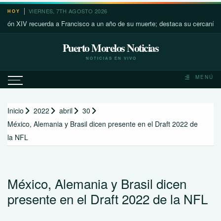
Saltar
VIERNES, 7TH AGOSTO 2026
HOY
al
IV recuerda a Francisco a un año de su muerte; destaca su cercanía con los
contenido
Puerto Morelos Noticias
NOTICIAS EN VIVO
MENÚ
Inicio
2022
abril
30
México, Alemania y Brasil dicen presente en el Draft 2022 de
la NFL
México, Alemania y Brasil dicen
presente en el Draft 2022 de la NFL