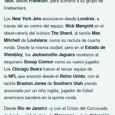
, desde
, para sumarlo a su grupo de
Tech
Frankfurt
linebackers.
Los
anunciaron desde
, a
New York Jets
Londres
través del ex centro del equipo,
en el
Nick Mangold
observatorio del icónico
, al tackle
The Shard
Max
de
, como su recluta de cuarta
Mitchell
Louisiana
ronda. Desde la misma ciudad, pero en el
Estado de
, los
revelaron al
Wembley
Jacksonville Jaguars
esquinero
como su nuevo jugador.
Snoop Connor
Los
fueron el tercer equipo de
Chicago Bears
la
que anunció desde el
, con el
NFL
Reino Unido
tackle
de
siendo
Braxton Jones
Southern Utah
anunciado por un niño inglés, jugador de fútbol
americano bandera en la quinta ronda.
Desde
–y con el Cristo del Corcovado
Río de Janeiro