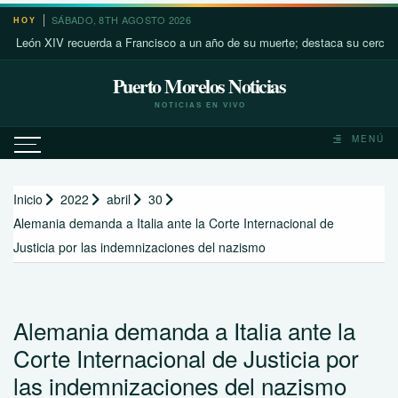
Saltar
SÁBADO, 8TH AGOSTO 2026
HOY
al
ón XIV recuerda a Francisco a un año de su muerte; destaca su cercanía con
contenido
Puerto Morelos Noticias
NOTICIAS EN VIVO
MENÚ
Inicio
2022
abril
30
Alemania demanda a Italia ante la Corte Internacional de
Justicia por las indemnizaciones del nazismo
Alemania demanda a Italia ante la
Corte Internacional de Justicia por
las indemnizaciones del nazismo