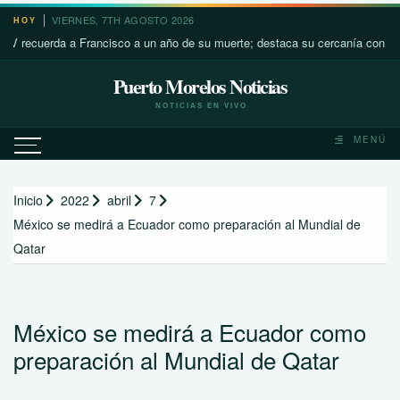
Saltar
VIERNES, 7TH AGOSTO 2026
HOY
al
ecuerda a Francisco a un año de su muerte; destaca su cercanía con los más
contenido
Puerto Morelos Noticias
NOTICIAS EN VIVO
MENÚ
Inicio
2022
abril
7
México se medirá a Ecuador como preparación al Mundial de
Qatar
México se medirá a Ecuador como
preparación al Mundial de Qatar