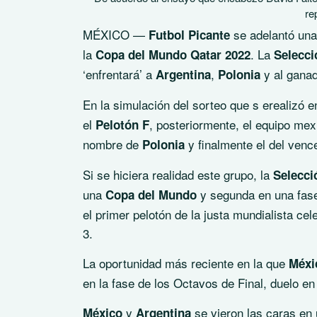
re
MÉXICO —
se adelantó una
Futbol Picante
la
. La
Copa del Mundo Qatar 2022
Selecci
‘enfrentará’ a
,
y al ganad
Argentina
Polonia
En la simulación del sorteo que s erealizó 
el
, posteriormente, el equipo mex
Pelotón F
nombre de
y finalmente el del venc
Polonia
Si se hiciera realidad este grupo, la
Selecci
una
y segunda
en una fas
Copa del Mundo
el primer pelotón de la justa mundialista c
3.
La oportunidad más reciente en la que
Méxi
en la fase de los Octavos de Final, duelo en 
y
se vieron las caras en
México
Argentina