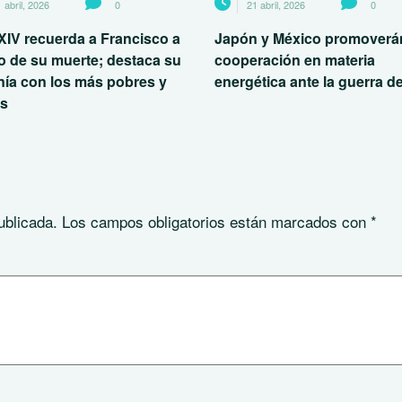
 abril, 2026
0
21 abril, 2026
0
XIV recuerda a Francisco a
Japón y México promoverán
o de su muerte; destaca su
cooperación en materia
nía con los más pobres y
energética ante la guerra de
es
ublicada.
Los campos obligatorios están marcados con
*