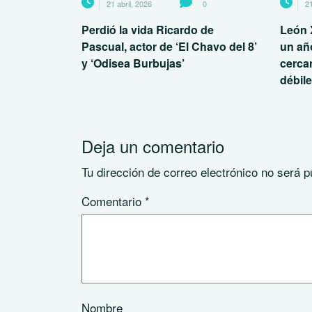
21 abril, 2026
0
21
Perdió la vida Ricardo de
León 
Pascual, actor de ‘El Chavo del 8’
un añ
y ‘Odisea Burbujas’
cerca
débil
Deja un comentario
Tu dirección de correo electrónico no será p
Comentario
*
Nombre