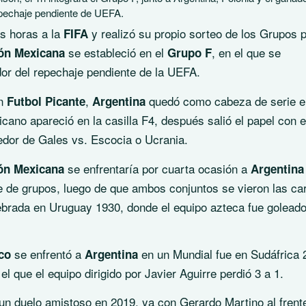
pechaje pendiente de UEFA.
s horas a la
y realizó su propio sorteo de los Grupos 
FIFA
se estableció en el
, en el que se
ón Mexicana
Grupo F
or del repechaje pendiente de la UEFA.
en
,
quedó como cabeza de serie e
Futbol Picante
Argentina
icano apareció en la casilla F4, después salió el papel con e
edor de Gales vs. Escocia o Ucrania.
se enfrentaría por cuarta ocasión a
ón Mexicana
Argentina
e de grupos, luego de que ambos conjuntos se vieron las ca
elebrada en Uruguay 1930, donde el equipo azteca fue goleado
se enfrentó a
en un Mundial fue en Sudáfrica 
co
Argentina
el que el equipo dirigido por Javier Aguirre perdió 3 a 1.
 un duelo amistoso en 2019, ya con Gerardo Martino al frent