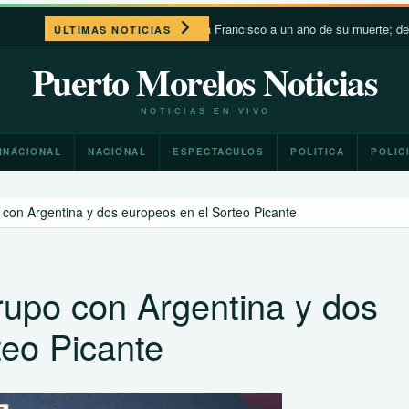
León XIV recuerda a Francisco a un año de su muerte; destaca su ce
ÚLTIMAS NOTICIAS
Puerto Morelos Noticias
NOTICIAS EN VIVO
RNACIONAL
NACIONAL
ESPECTACULOS
POLITICA
POLIC
con Argentina y dos europeos en el Sorteo Picante
upo con Argentina y dos
teo Picante