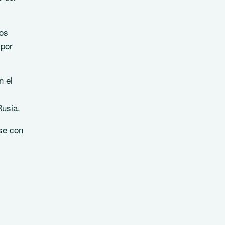
tos
 por
n el
Rusia.
se con