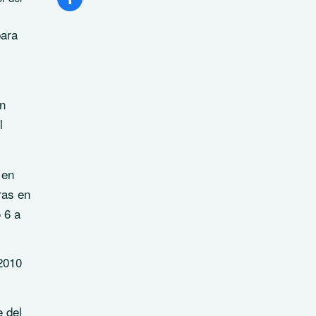
para
n
l
en
ras en
 6 a
2010
e del