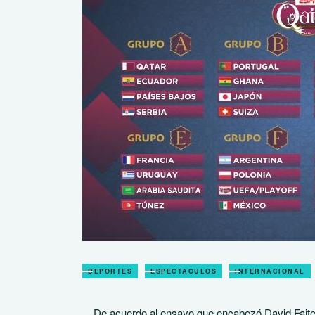
DEPORTES
ESPECTACULOS
INTERNACIONAL
De acuerdo al ensayo que encabezó David Faitelso