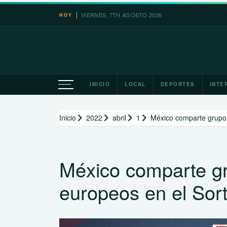
Saltar
VIERNES, 7TH AGOSTO 2026
HOY
al
contenido
INICIO
LOCAL
DEPORTES
INTE
Inicio
2022
abril
1
México comparte grupo 
México comparte gr
europeos en el Sor