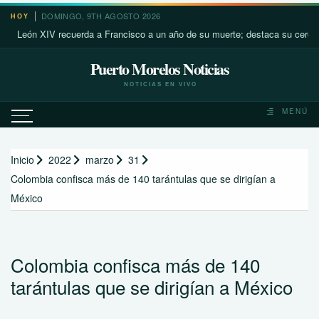
Saltar
DOMINGO, 9TH AGOSTO 2026
HOY
al
ón XIV recuerda a Francisco a un año de su muerte; destaca su cercanía co
contenido
Puerto Morelos Noticias
NOTICIAS EN VIVO
MENÚ
Inicio
2022
marzo
31
Colombia confisca más de 140 tarántulas que se dirigían a
México
Colombia confisca más de 140
tarántulas que se dirigían a México