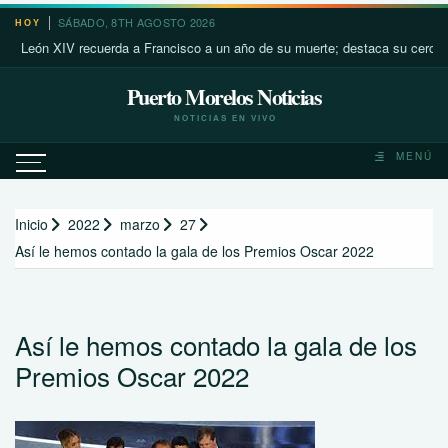
Saltar
SÁBADO, 8TH AGOSTO 2026
HOY
al
eón XIV recuerda a Francisco a un año de su muerte; destaca su cercanía co
contenido
Puerto Morelos Noticias
NOTICIAS EN VIVO
MENÚ
Inicio
2022
marzo
27
Así le hemos contado la gala de los Premios Oscar 2022
Así le hemos contado la gala de los
Premios Oscar 2022