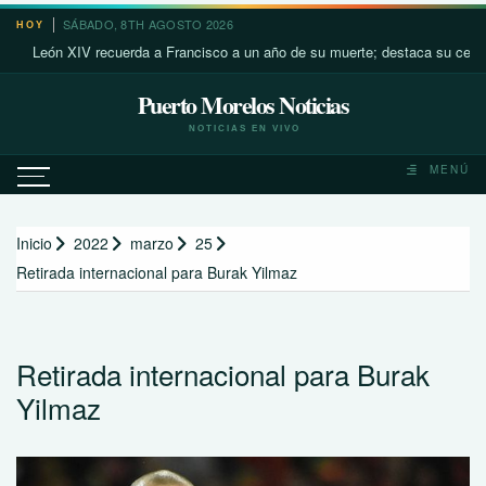
Saltar
SÁBADO, 8TH AGOSTO 2026
HOY
al
León XIV recuerda a Francisco a un año de su muerte; destaca su cercanía c
contenido
Puerto Morelos Noticias
NOTICIAS EN VIVO
MENÚ
Inicio
2022
marzo
25
Retirada internacional para Burak Yilmaz
Retirada internacional para Burak
Yilmaz