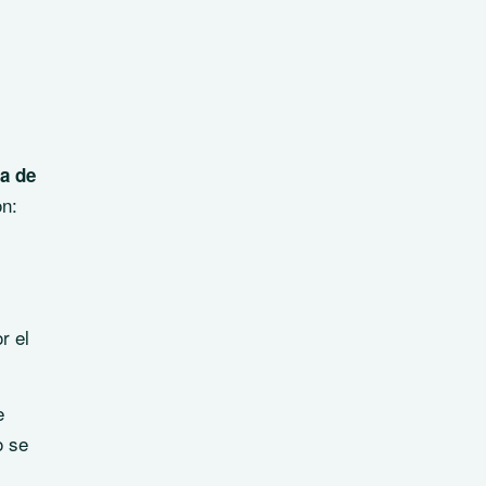
ea de
on:
r el
e
o se