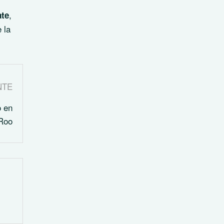
,
ate
 la
NTE
o en
Roo