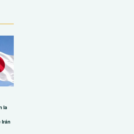
 la
 Irán