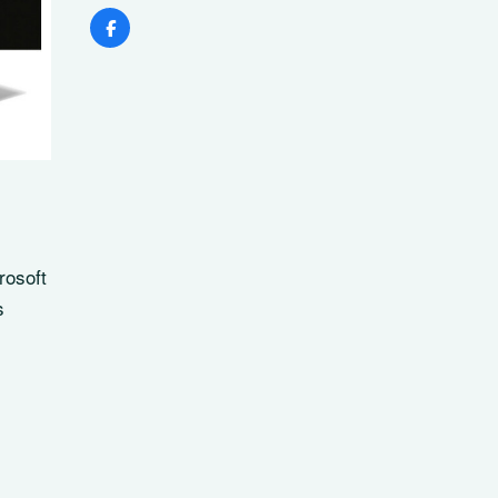
rosoft
s