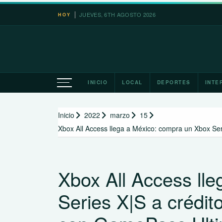
Saltar
JUEVES, 6TH AGOSTO 2026
HOY
al
contenido
INICIO
LOCAL
DEPORTES
INTE
Inicio
2022
marzo
15
Xbox All Access llega a México: compra un Xbox Se
Xbox All Access ll
Series X|S a crédi