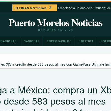
León XIV recuerda a Francisco a un año de su muerte; destaca su cer
ÚLTIMAS NOTICIAS
Puerto Morelos Noticias
NOTICIAS EN VIVO
RNACIONAL
NACIONAL
ESPECTACULOS
POLITICA
POLIC
ries X|S a crédito desde 583 pesos al mes con GamePass Ultimate inc
ega a México: compra un X
to desde 583 pesos al mes