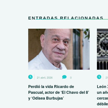
ENTRADAS RELACIONADAS
21 abril, 2026
0
21
Perdió la vida Ricardo de
León 
Pascual, actor de ‘El Chavo del 8’
un añ
y ‘Odisea Burbujas’
cerca
débil