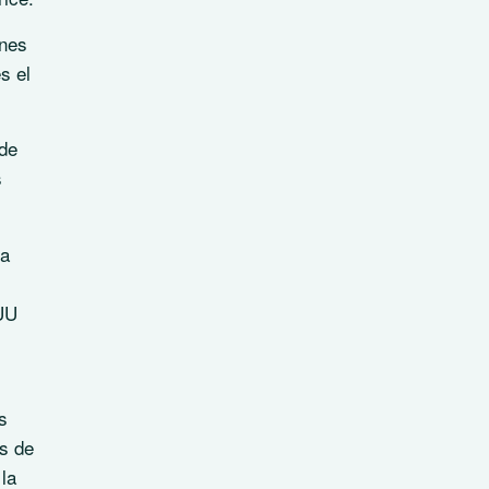
unes
s el
 de
s
sa
 UU
s
as de
la