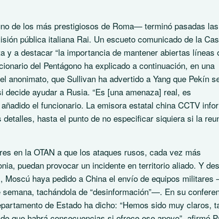
 uno de los más prestigiosos de Roma— terminó pasadas las
evisión pública italiana Rai. Un escueto comunicado de la Ca
ta y a destacar “la importancia de mantener abiertas líneas 
ionario del Pentágono ha explicado a continuación, en una
del anonimato, que Sullivan ha advertido a Yang que Pekín s
si decide ayudar a Rusia. “Es [una amenaza] real, es
añadido el funcionario. La emisora estatal china CCTV info
detalles, hasta el punto de no especificar siquiera si la reu
ores en la OTAN a que los ataques rusos, cada vez más
nia, puedan provocar un incidente en territorio aliado. Y de
, Moscú haya pedido a China el envío de equipos militares
de semana, tachándola de “desinformación”—. En su confere
Departamento de Estado ha dicho: “Hemos sido muy claros, t
de que habrá consecuencias si ofrece ese apoyo”, afirmó Pr