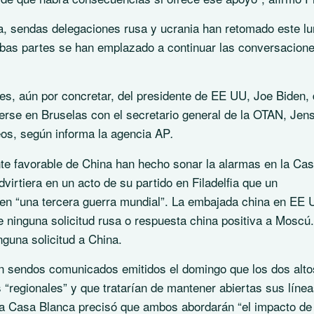
a, sendas delegaciones rusa y ucrania han retomado este l
mbas partes se han emplazado a continuar las conversacione
es, aún por concretar, del presidente de EE UU, Joe Biden,
erse en Bruselas con el secretario general de la OTAN, Jen
eos, según informa la agencia AP
.
nte favorable de China han hecho sonar la alarmas en la Ca
virtiera en un acto de su partido en Filadelfia que un
 en “una tercera guerra mundial”. La embajada china en EE
e ninguna solicitud rusa o respuesta china positiva a Moscú.
guna solicitud a China.
n sendos comunicados emitidos el domingo que los dos alto
 “regionales” y que tratarían de mantener abiertas sus líne
a Casa Blanca precisó que ambos abordarán “el impacto de 