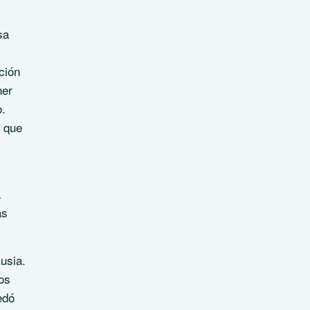
sa
ción
ner
o.
s que
a
as
usia.
os
edó