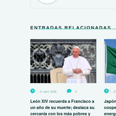
ENTRADAS RELACIONADAS
21 abril, 2026
0
21
León XIV recuerda a Francisco a
Japón
un año de su muerte; destaca su
coope
cercanía con los más pobres y
energé