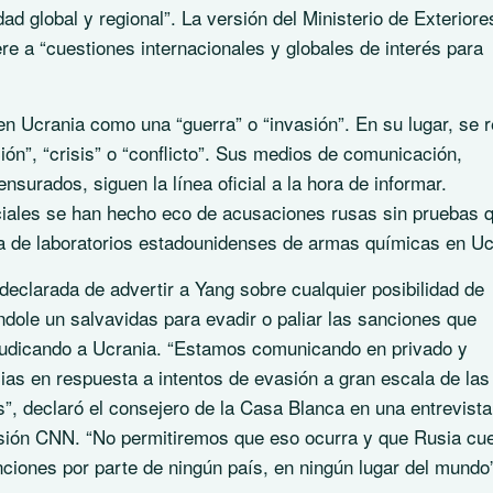
ad global y regional”. La versión del Ministerio de Exteriore
re a “cuestiones internacionales y globales de interés para
n Ucrania como una “guerra” o “invasión”. En su lugar, se r
ión”, “crisis” o “conflicto”. Sus medios de comunicación,
nsurados, siguen la línea oficial a la hora de informar.
ciales se han hecho eco de acusaciones rusas sin pruebas 
na de laboratorios estadounidenses de armas químicas en Uc
declarada de advertir a Yang sobre cualquier posibilidad de
ndole un salvavidas para evadir o paliar las sanciones que
udicando a Ucrania. “Estamos comunicando en privado y
as en respuesta a intentos de evasión a gran escala de las
s”, declaró el consejero de la Casa Blanca en una entrevista
isión CNN. “No permitiremos que eso ocurra y que Rusia cu
nciones por parte de ningún país, en ningún lugar del mundo