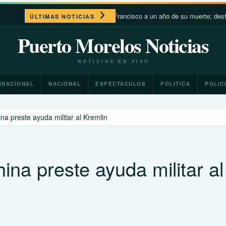
León XIV recuerda a Francisco a un año de su muerte; destaca su cerca
ÚLTIMAS NOTICIAS
Puerto Morelos Noticias
NOTICIAS EN VIVO
RNACIONAL
NACIONAL
ESPECTACULOS
POLITICA
POLIC
a preste ayuda militar al Kremlin
na preste ayuda militar al