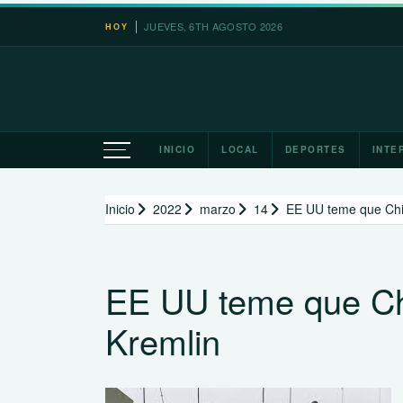
Saltar
JUEVES, 6TH AGOSTO 2026
HOY
al
contenido
INICIO
LOCAL
DEPORTES
INTE
Inicio
2022
marzo
14
EE UU teme que Chin
EE UU teme que Chi
Kremlin