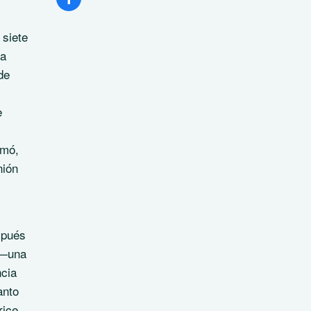
 siete
sa
de
e
rmó,
nión
spués
 —una
ncia
anto
ice.