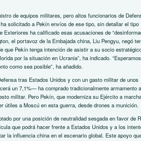
nistro de equipos militares, pero altos funcionarios de Defen
solicitado a Pekín envíos de ese tipo, sin detallar el tipo
 de Exteriores ha calificado esas acusaciones de “desinforma
on, el portavoz de la Embajada china, Liu Pengyu, negó te
 que Pekín tenga intención de asistir a su socio estratégic
orida por la situación en Ucrania”, ha indicado. “Esperamo
onto como sea posible”, ha añadido.
fensa tras Estados Unidos y con un gasto militar de unos
recerá un 7,1%— ha comprado tradicionalmente armamento 
esto militar. Pero Pekín, que moderniza su Ejército a march
er útiles a Moscú en esta guerra, desde drones a munición.
ptado por una posición de neutralidad sesgada en favor de R
lcula que podrá hacer frente a Estados Unidos y a los intent
ar la influencia china en el escenario global. Este apoyo qu