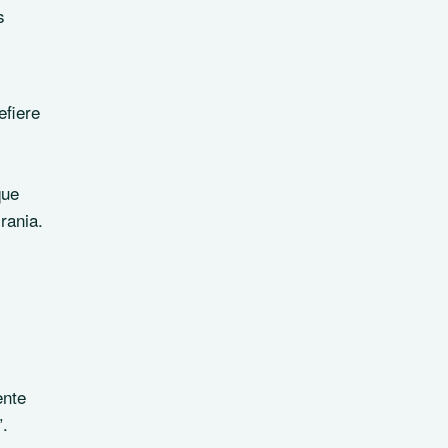
s
efiere
que
rania.
ente
”.