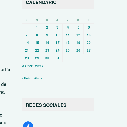
CALENDARIO
L
M
X
J
V
S
D
1
2
3
4
5
6
7
8
9
10
11
12
13
14
15
16
17
18
19
20
21
22
23
24
25
26
27
28
29
30
31
MARZO 2022
contra
« Feb
Abr »
 de
oma
REDES SOCIALES
no
scú