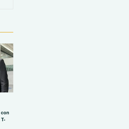
n con
 T-