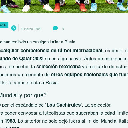
NAL
6 marzo, 2022
0
 han recibido un castigo similar a Rusia
, es decir, d
ualquier competencia de fútbol internacional
no es algo nuevo. Antes de este suceso
undo de Qatar 2022
nes, de hecho, la
ya fue parte de estos
selección mexicana
 hacemos un recuento de
otros equipos nacionales que fue
lar a la que afecta a Rusia.
undial y por qué?
por el escándalo de
La selección
0
‘Los Cachirules’.
a poder convocar a futbolistas que superaban la edad límit
Lo anterior no solo dejó fuera al Tri del Mundial itali
n 1988.