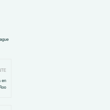
eague
NTE
a en
Roo