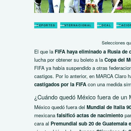
DEPORTES
INTERNACIONAL
LOCAL
NACIO
Selecciones que
E
l que la
FIFA haya eliminado a Rusia de c
lucha por obtener su boleto a la
Copa del M
FIFA ya había suspendido a otras federacio
castigos. Por lo anterior, en MARCA Claro
con una medida simi
castigados por la FIFA
¿Cuándo quedó México fuera de un M
México quedó fuera del
Mundial de Italia 9
mexicana
par
falsificó actas de nacimiento
cara al
Premundial sub 20 de Guatemala e