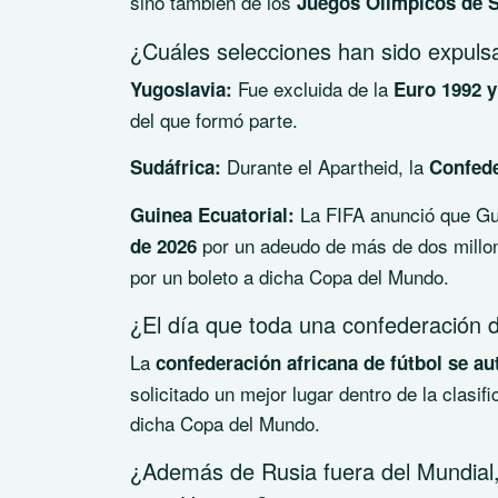
sino también de los
Juegos Olímpicos de S
¿Cuáles selecciones han sido expuls
Fue excluida de la
Yugoslavia:
Euro 1992 y
del que formó parte.
Durante el Apartheid, la
Sudáfrica:
Confede
La FIFA anunció que Gui
Guinea Ecuatorial:
por un adeudo de más de dos millone
de 2026
por un boleto a dicha Copa del Mundo.
¿El día que toda una confederación de
La
confederación africana de fútbol se au
solicitado un mejor lugar dentro de la clasi
dicha Copa del Mundo.
¿Además de Rusia fuera del Mundial, 