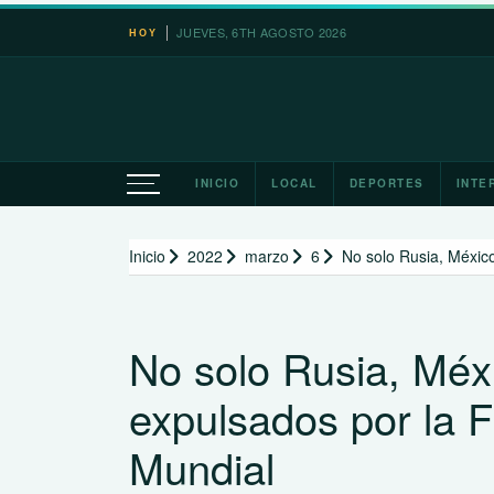
Saltar
JUEVES, 6TH AGOSTO 2026
HOY
al
contenido
INICIO
LOCAL
DEPORTES
INTE
Inicio
2022
marzo
6
No solo Rusia, México
No solo Rusia, Méx
expulsados por la F
Mundial