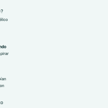
é?
élico
ndo
pirar
bían
ron
to