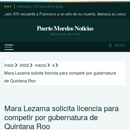
Saltar
VIERNES, 7TH AGOSTO 2026
HOY
al
XIV recuerda a Francisco a un año de su muerte; destaca su cercanía con l
contenido
Puerto Morelos Noticias
NOTICIAS EN VIVO
MENÚ
Inicio
2022
marzo
4
Mara Lezama solicita licencia para competir por gubernatura
de Quintana Roo
Mara Lezama solicita licencia para
competir por gubernatura de
Quintana Roo