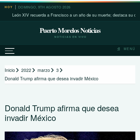
Saltar
DOMINGO, 9TH AGOSTO 2026
HOY
al
León XIV recuerda a Francisco a un año de su muerte; destaca su cercanía 
contenido
Puerto Morelos Noticias
NOTICIAS EN VIVO
MENÚ
Inicio
2022
marzo
3
Donald Trump afirma que desea invadir México
Donald Trump afirma que desea
invadir México