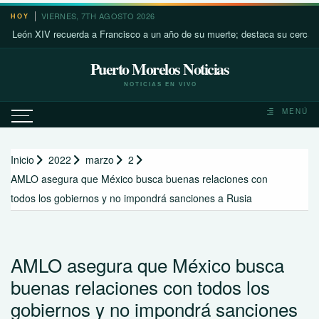
Saltar
VIERNES, 7TH AGOSTO 2026
HOY
al
 XIV recuerda a Francisco a un año de su muerte; destaca su cercanía con 
contenido
Puerto Morelos Noticias
NOTICIAS EN VIVO
MENÚ
Inicio
2022
marzo
2
AMLO asegura que México busca buenas relaciones con
todos los gobiernos y no impondrá sanciones a Rusia
AMLO asegura que México busca
buenas relaciones con todos los
gobiernos y no impondrá sanciones