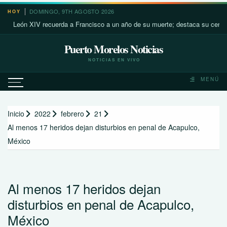
Saltar
DOMINGO, 9TH AGOSTO 2026
HOY
al
eón XIV recuerda a Francisco a un año de su muerte; destaca su cercanía co
contenido
Puerto Morelos Noticias
NOTICIAS EN VIVO
MENÚ
Inicio
2022
febrero
21
Al menos 17 heridos dejan disturbios en penal de Acapulco,
México
Al menos 17 heridos dejan
disturbios en penal de Acapulco,
México