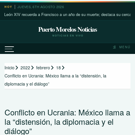
Saltar
JUEVES, 6TH AGOSTO 2026
HOY
al
 XIV recuerda a Francisco a un año de su muerte; destaca su cercanía con l
contenido
Puerto Morelos Noticias
NOTICIAS EN VIVO
MENÚ
Inicio
2022
febrero
18
Conflicto en Ucrania: México llama a la “distensión, la
diplomacia y el diálogo”
Conflicto en Ucrania: México llama a
la “distensión, la diplomacia y el
diálogo”