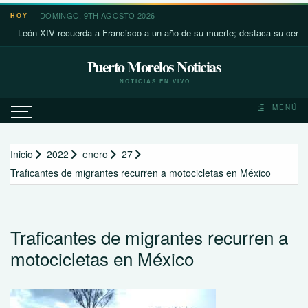
Saltar
DOMINGO, 9TH AGOSTO 2026
HOY
al
eón XIV recuerda a Francisco a un año de su muerte; destaca su cercanía co
contenido
Puerto Morelos Noticias
NOTICIAS EN VIVO
MENÚ
Inicio
2022
enero
27
Traficantes de migrantes recurren a motocicletas en México
Traficantes de migrantes recurren a
motocicletas en México