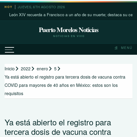
Saltar
JUEVES, 6TH AGOSTO 2026
HOY
al
León XIV recuerda a Francisco a un año de su muerte; destaca su cercanía c
contenido
Puerto Morelos Noticias
NOTICIAS EN VIVO
MENÚ
Inicio
2022
enero
5
Ya está abierto el registro para tercera dosis de vacuna contra
COVID para mayores de 40 años en México: estos son los
requisitos
Ya está abierto el registro para
tercera dosis de vacuna contra