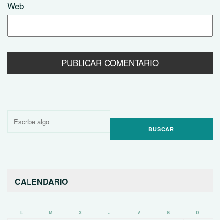
Web
Buscar
por:
CALENDARIO
L
M
X
J
V
S
D