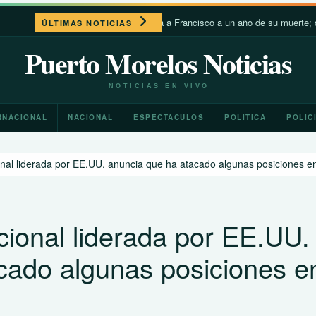
León XIV recuerda a Francisco a un año de su muerte; destaca
ÚLTIMAS NOTICIAS
Puerto Morelos Noticias
NOTICIAS EN VIVO
RNACIONAL
NACIONAL
ESPECTACULOS
POLITICA
POLIC
onal liderada por EE.UU. anuncia que ha atacado algunas posiciones en 
acional liderada por EE.UU.
cado algunas posiciones e