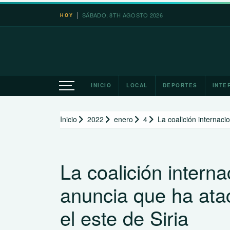
Saltar
SÁBADO, 8TH AGOSTO 2026
HOY
al
contenido
INICIO
LOCAL
DEPORTES
INTE
Inicio
2022
enero
4
La coalición internaci
La coalición intern
anuncia que ha ata
el este de Siria