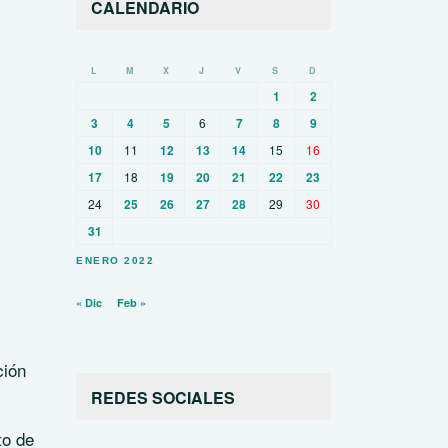
CALENDARIO
L
M
X
J
V
S
D
1
2
3
4
5
6
7
8
9
10
11
12
13
14
15
16
17
18
19
20
21
22
23
24
25
26
27
28
29
30
31
ENERO 2022
« Dic
Feb »
ción
REDES SOCIALES
to de