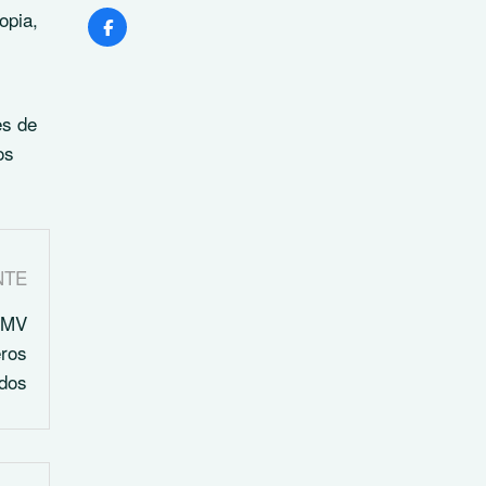
opia,
es de
os
NTE
 BMV
eros
ados