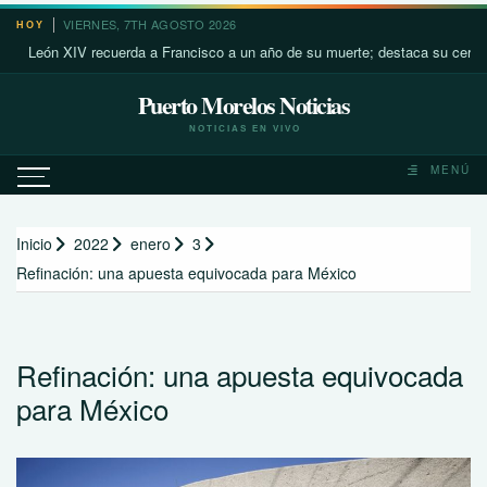
Saltar
VIERNES, 7TH AGOSTO 2026
HOY
al
ón XIV recuerda a Francisco a un año de su muerte; destaca su cercanía con
contenido
Puerto Morelos Noticias
NOTICIAS EN VIVO
MENÚ
Inicio
2022
enero
3
Refinación: una apuesta equivocada para México
Refinación: una apuesta equivocada
para México