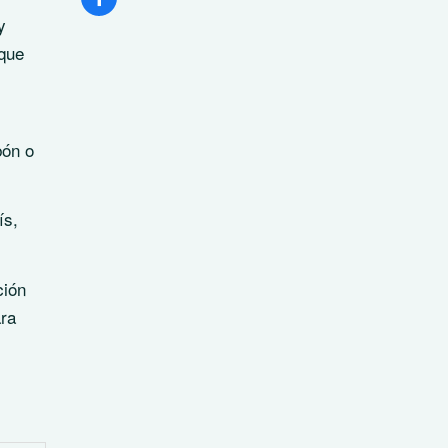
y
 que
bón o
ís,
ción
ara