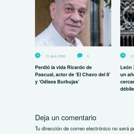
21 abril, 2026
0
21
Perdió la vida Ricardo de
León 
Pascual, actor de ‘El Chavo del 8’
un añ
y ‘Odisea Burbujas’
cerca
débil
Deja un comentario
Tu dirección de correo electrónico no será p