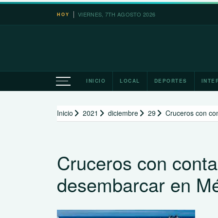
Saltar
VIERNES, 7TH AGOSTO 2026
HOY
al
contenido
INICIO
LOCAL
DEPORTES
INTE
Inicio
2021
diciembre
29
Cruceros con co
Cruceros con conta
desembarcar en Mé