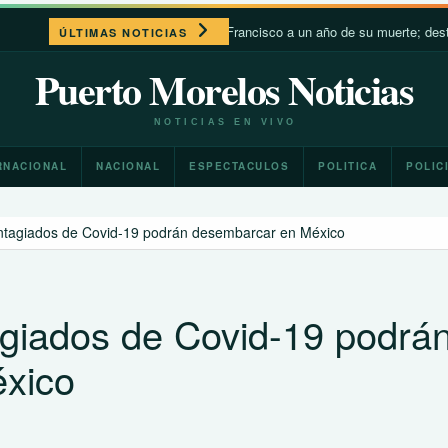
León XIV recuerda a Francisco a un año de su muerte; destaca su c
ÚLTIMAS NOTICIAS
Puerto Morelos Noticias
NOTICIAS EN VIVO
RNACIONAL
NACIONAL
ESPECTACULOS
POLITICA
POLIC
ntagiados de Covid-19 podrán desembarcar en México
giados de Covid-19 podrá
xico