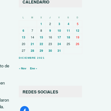
CALENDARIO
L
M
X
J
V
S
D
1
2
3
4
5
6
7
8
9
10
11
12
13
14
15
16
17
18
19
20
21
22
23
24
25
26
27
28
29
30
31
DICIEMBRE 2021
to de
« Nov
Ene »
 en
REDES SOCIALES
laron
da.