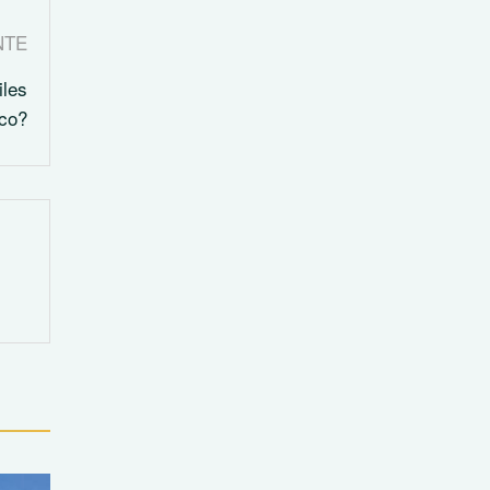
NTE
iles
co?