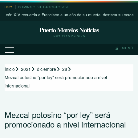
Saltar
DOMINGO, 9TH AGOSTO 2026
HOY
al
 XIV recuerda a Francisco a un año de su muerte; destaca su cercanía con l
contenido
Puerto Morelos Noticias
NOTICIAS EN VIVO
MENÚ
Inicio
2021
diciembre
28
Mezcal potosino “por ley” será promocionado a nivel
internacional
Mezcal potosino “por ley” será
promocionado a nivel internacional