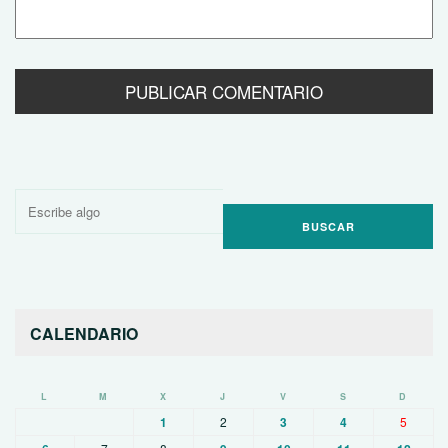
Buscar
por:
CALENDARIO
L
M
X
J
V
S
D
1
2
3
4
5