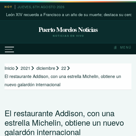
Saltar
JUEVES, 6TH AGOSTO 2026
HOY
al
n XIV recuerda a Francisco a un año de su muerte; destaca su cercanía con 
contenido
Puerto Morelos Noticias
NOTICIAS EN VIVO
MENÚ
Inicio
2021
diciembre
22
El restaurante Addison, con una estrella Michelin, obtiene un
nuevo galardón internacional
El restaurante Addison, con una
estrella Michelin, obtiene un nuevo
galardón internacional