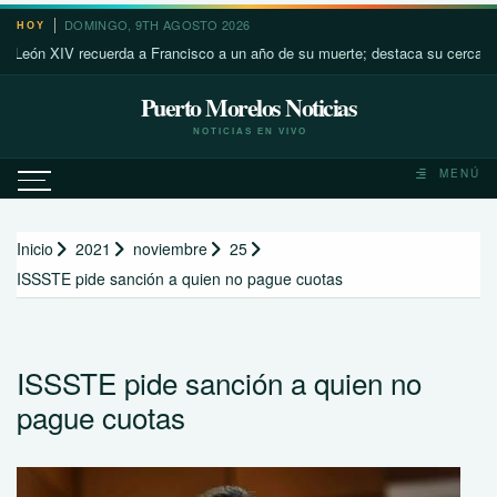
Saltar
DOMINGO, 9TH AGOSTO 2026
HOY
al
 XIV recuerda a Francisco a un año de su muerte; destaca su cercanía con 
contenido
Puerto Morelos Noticias
NOTICIAS EN VIVO
MENÚ
Inicio
2021
noviembre
25
ISSSTE pide sanción a quien no pague cuotas
ISSSTE pide sanción a quien no
pague cuotas