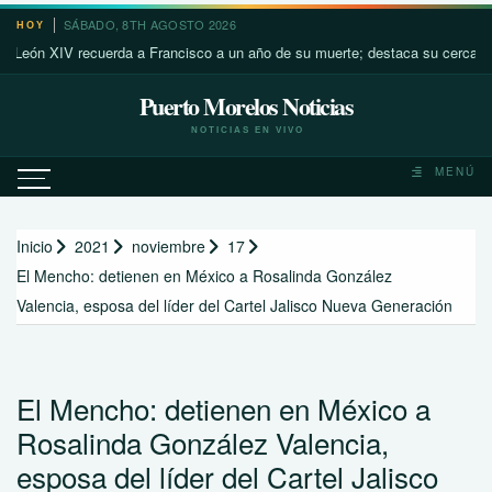
Saltar
SÁBADO, 8TH AGOSTO 2026
HOY
al
 XIV recuerda a Francisco a un año de su muerte; destaca su cercanía con l
contenido
Puerto Morelos Noticias
NOTICIAS EN VIVO
MENÚ
Inicio
2021
noviembre
17
El Mencho: detienen en México a Rosalinda González
Valencia, esposa del líder del Cartel Jalisco Nueva Generación
El Mencho: detienen en México a
Rosalinda González Valencia,
esposa del líder del Cartel Jalisco