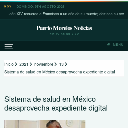
Saltar
DOMINGO, 9TH AGOSTO 2026
HOY
al
eón XIV recuerda a Francisco a un año de su muerte; destaca su cercanía co
contenido
Puerto Morelos Noticias
NOTICIAS EN VIVO
MENÚ
Inicio
2021
noviembre
13
Sistema de salud en México desaprovecha expediente digital
Sistema de salud en México
desaprovecha expediente digital