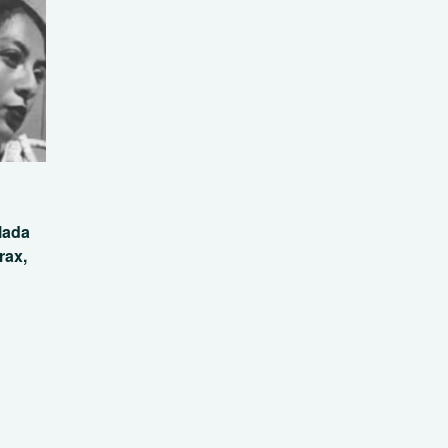
lada
rax,