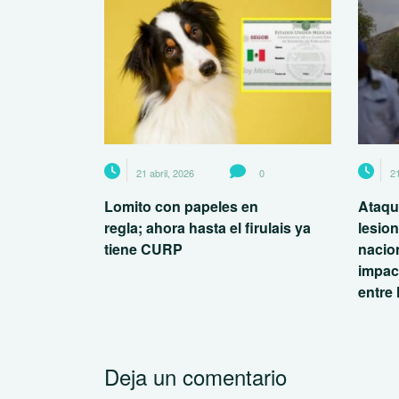
21 abril, 2026
0
21
Lomito con papeles en
Ataqu
regla; ahora hasta el firulais ya
lesio
tiene CURP
nacio
impac
entre 
Deja un comentario