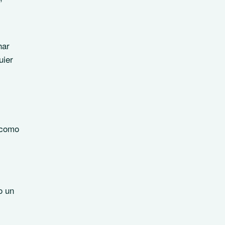
har
uier
 como
o un