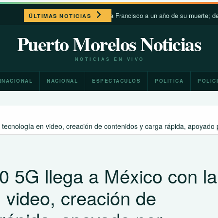
León XIV recuerda a Francisco a un año de su muerte; destaca su 
ÚLTIMAS NOTICIAS
Puerto Morelos Noticias
NOTICIAS EN VIVO
RNACIONAL
NACIONAL
ESPECTACULOS
POLITICA
POLIC
tecnología en video, creación de contenidos y carga rápida, apoyad
 5G llega a México con la
 video, creación de