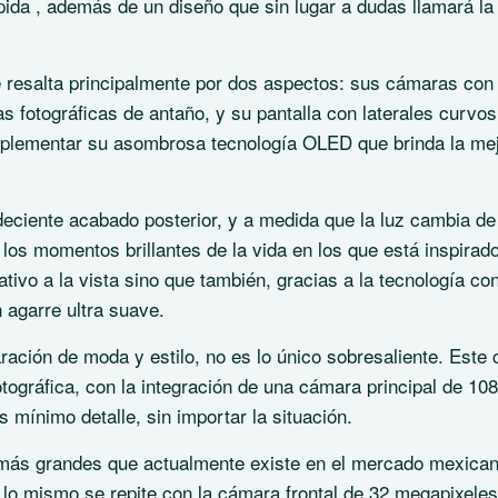
pida , además de un diseño que sin lugar a dudas llamará la
resalta principalmente por dos aspectos: sus cámaras con
s fotográficas de antaño, y su pantalla con laterales curvo
omplementar su asombrosa tecnología OLED que brinda la me
ciente acabado posterior, y a medida que la luz cambia de
los momentos brillantes de la vida en los que está inspirad
ivo a la vista sino que también, gracias a la tecnología con
 agarre ultra suave.
ción de moda y estilo, no es lo único sobresaliente. Este c
tográfica, con la integración de una cámara principal de 108
 mínimo detalle, sin importar la situación.
más grandes que actualmente existe en el mercado mexica
o mismo se repite con la cámara frontal de 32 megapixeles