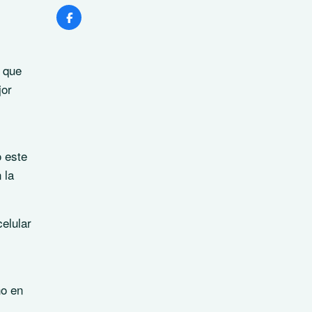
s que
jor
o este
 la
elular
no en
,