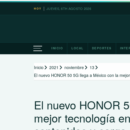
Saltar
JUEVES, 6TH AGOSTO 2026
HOY
al
contenido
INICIO
LOCAL
DEPORTES
INTE
Inicio
2021
noviembre
13
El nuevo HONOR 50 5G llega a México con la mejor 
El nuevo HONOR 50
mejor tecnología en