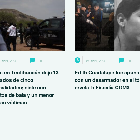
 abril, 2026
0
21 abril, 2026
0
e en Teotihuacán deja 13
Edith Guadalupe fue apuña
nados de cinco
con un desarmador en el tó
nalidades; siete con
revela la Fiscalía CDMX
tos de bala y un menor
las víctimas