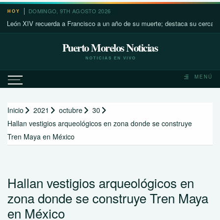
Saltar
DOMINGO, 9TH AGOSTO 2026
HOY
al
 XIV recuerda a Francisco a un año de su muerte; destaca su cercanía con 
contenido
Puerto Morelos Noticias
NOTICIAS EN VIVO
MENÚ
Inicio
2021
octubre
30
Hallan vestigios arqueológicos en zona donde se construye
Tren Maya en México
Hallan vestigios arqueológicos en
zona donde se construye Tren Maya
en México