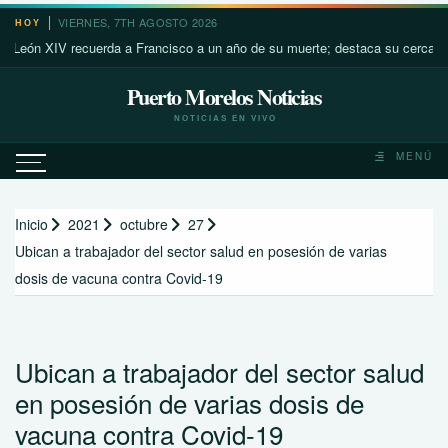
Saltar
VIERNES, 7TH AGOSTO 2026
HOY
al
 XIV recuerda a Francisco a un año de su muerte; destaca su cercanía con 
contenido
Puerto Morelos Noticias
NOTICIAS EN VIVO
MENÚ
Inicio
2021
octubre
27
Ubican a trabajador del sector salud en posesión de varias
dosis de vacuna contra Covid-19
Ubican a trabajador del sector salud
en posesión de varias dosis de
vacuna contra Covid-19