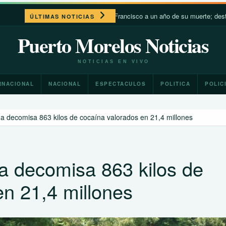
León XIV recuerda a Francisco a un año de su muerte; destaca su cerc
ÚLTIMAS NOTICIAS
Puerto Morelos Noticias
NOTICIAS EN VIVO
RNACIONAL
NACIONAL
ESPECTACULOS
POLITICA
POLIC
ua decomisa 863 kilos de cocaína valorados en 21,4 millones
ua decomisa 863 kilos de
en 21,4 millones