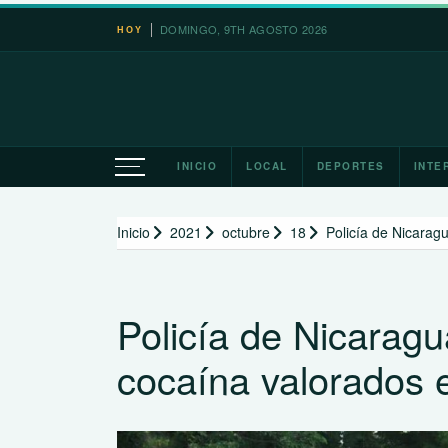
Saltar
DOMINGO, 9TH AGOSTO 2026
HOY
al
contenido
INICIO
LOCAL
DEPORTES
INTE
Inicio
2021
octubre
18
Policía de Nicarag
Policía de Nicarag
cocaína valorados 