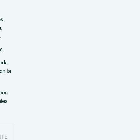
os,
a,
.
s.
nada
on la
ucen
eles
NTE