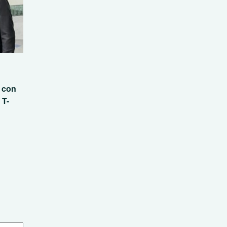
n con
 T-