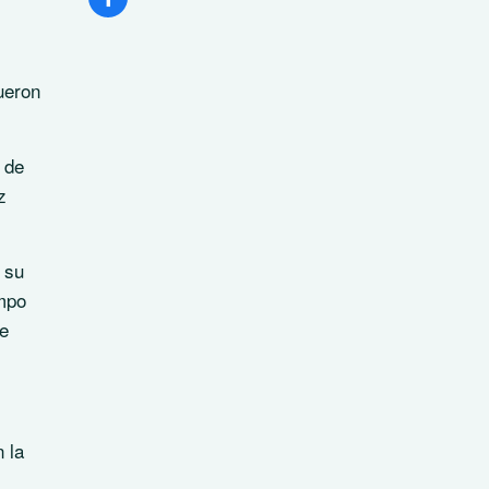
ueron
 de
z
 su
ampo
de
 la