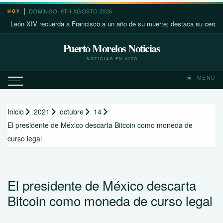
Saltar
DOMINGO, 9TH AGOSTO 2026
HOY
al
n XIV recuerda a Francisco a un año de su muerte; destaca su cercanía con
contenido
Puerto Morelos Noticias
NOTICIAS EN VIVO
MENÚ
Inicio
2021
octubre
14
El presidente de México descarta Bitcoin como moneda de
curso legal
El presidente de México descarta
Bitcoin como moneda de curso legal